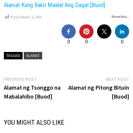
Alamat Kung Bakit Maalat Ang Dagat [Buod]
Post Views:
1,369
Share this...
0
0
0
TAGGED
ALAMAT
Post
Previous
N
PREVIOUS POST
NEXT POST
post:
p
Alamat ng Tsonggo na
Alamat ng Pitong Bituin
navigation
Mabalahibo [Buod]
[Buod]
YOU MIGHT ALSO LIKE