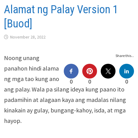
Alamat ng Palay Version 1
[Buod]
November 28, 2022
Share this...
Noong unang
panahon hindi alama
ng mga tao kung ano
0
0
0
ang palay. Wala pa silang ideya kung paano ito
padamihin at alagaan kaya ang madalas nilang
kinakain ay gulay, bungang-kahoy, isda, at mga
hayop.