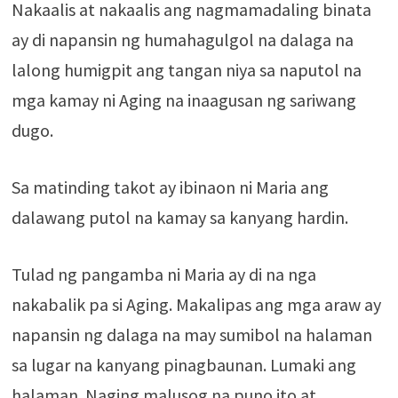
Nakaalis at nakaalis ang nagmamadaling binata
ay di napansin ng humahagulgol na dalaga na
lalong humigpit ang tangan niya sa naputol na
mga kamay ni Aging na inaagusan ng sariwang
dugo.
Sa matinding takot ay ibinaon ni Maria ang
dalawang putol na kamay sa kanyang hardin.
Tulad ng pangamba ni Maria ay di na nga
nakabalik pa si Aging. Makalipas ang mga araw ay
napansin ng dalaga na may sumibol na halaman
sa lugar na kanyang pinagbaunan. Lumaki ang
halaman. Naging malusog na puno ito at