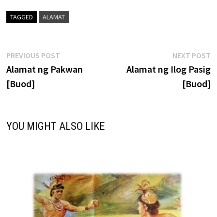
TAGGED
ALAMAT
Post
Previous
N
PREVIOUS POST
NEXT POST
post:
p
Alamat ng Pakwan
Alamat ng Ilog Pasig
navigation
[Buod]
[Buod]
YOU MIGHT ALSO LIKE