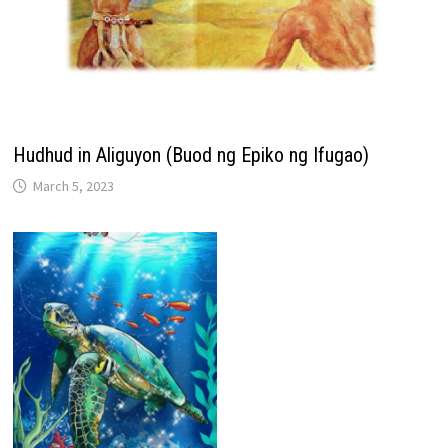
Hudhud in Aliguyon (Buod ng Epiko ng Ifugao)
March 5, 2023