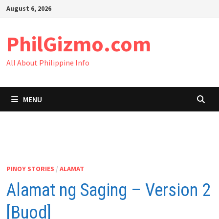
Skip
August 6, 2026
to
content
PhilGizmo.com
All About Philippine Info
MENU
PINOY STORIES
/
ALAMAT
Alamat ng Saging – Version 2
[Buod]