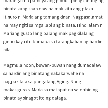
marangal na pamilya ang ginoo. Ipinagtanong ng
binata kung saan daw ba makikita ang plaza.
Itinuro ni Maria ang tamang daan. Nagpasalamat
na may ngiti sa mga labi ang binata. Hindi alam ni
Mariang gusto lang palang makipagkilala ng
ginoo kaya ito bumaba sa tarangkahan ng hardin
nila.
Magmula noon, buwan-buwan nang dumadalaw
sa hardin ang binatang nakakarwahe na
nagpakilala sa pangalang Aging. Nang
makasiguro si Maria sa matapat na saloobin ng
binata ay sinagot ito ng dalaga.