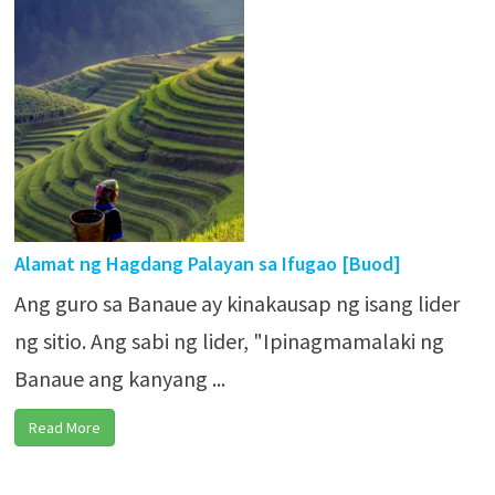
Alamat ng Hagdang Palayan sa Ifugao [Buod]
Ang guro sa Banaue ay kinakausap ng isang lider
ng sitio. Ang sabi ng lider, "Ipinagmamalaki ng
Banaue ang kanyang ...
Read More