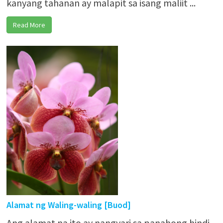
kanyang tahanan ay malapit sa isang maliit ...
Read More
Alamat ng Waling-waling [Buod]
Ang alamat na ito ay nangyari sa panahong hindi