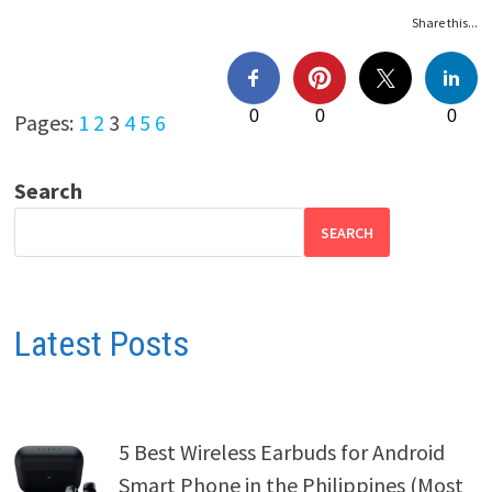
Share this...
0
0
0
Pages:
1
2
3
4
5
6
Search
SEARCH
Latest Posts
5 Best Wireless Earbuds for Android
Smart Phone in the Philippines (Most