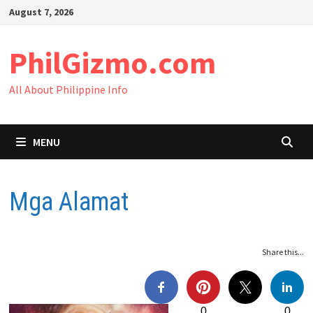
Skip
August 7, 2026
to
content
PhilGizmo.com
All About Philippine Info
MENU
Mga Alamat
Share this...
0
0
0