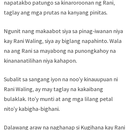
napatakbo patungo sa kinaroroonan ng Rani,
taglay ang mga prutas na kanyang pinitas.
Ngunit nang makaabot siya sa pinag-iwanan niya
kay Rani Waling, siya ay biglang napahinto. Wala
na ang Rani sa mayabong na punongkahoy na
kinananatilihan niya kahapon.
Subalit sa sangang iyon na noo’y kinauupuan ni
Rani Waling, ay may taglay na kakaibang
bulaklak. Ito’y munti at ang mga lilang petal
nito’y kabigha-bighani.
Dalawang araw na naghanap si Kugihana kay Rani