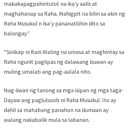
makakapagpahintulot na ika’y aalis at
maghahanap sa Raha. Mahigpit na bilin sa akin ng
Raha Musukul n ika’y pananatilihin dito sa
balangay.”
“Sinikap ni Rani Waling na umasa at maghintay sa
Raha ngunit paglipas ng dalawang buwan ay
muling umalab ang pag-aalala nito.
Nag-iiwan ng tanong sa mga isipan ng mga taga-
Dayaw ang paglulusob ni Raha Musukul. Ito ay
dahil sa mahabang panahon na dumaan ay
walang nakabalik mula sa labanan.