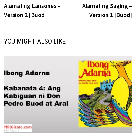
post:
p
Alamat ng Lansones –
Alamat ng Saging –
navigation
Version 2 [Buod]
Version 1 [Buod]
YOU MIGHT ALSO LIKE