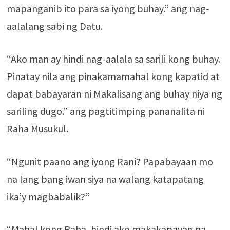
mapanganib ito para sa iyong buhay.” ang nag-
aalalang sabi ng Datu.
“Ako man ay hindi nag-aalala sa sarili kong buhay.
Pinatay nila ang pinakamamahal kong kapatid at
dapat babayaran ni Makalisang ang buhay niya ng
sariling dugo.” ang pagtitimping pananalita ni
Raha Musukul.
“Ngunit paano ang iyong Rani? Papabayaan mo
na lang bang iwan siya na walang katapatang
ika’y magbabalik?”
“Mahal kong Raha, hindi ako makakapayag na