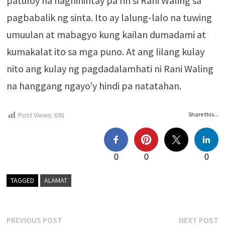
patuloy na naghihintay pa rin si Rani Waling sa
pagbabalik ng sinta. Ito ay lalung-lalo na tuwing
umuulan at mabagyo kung kailan dumadami at
kumakalat ito sa mga puno. At ang lilang kulay
nito ang kulay ng pagdadalamhati ni Rani Waling
na hanggang ngayo’y hindi pa natatahan.
Post Views:
691
Share this...
0
0
0
TAGGED
ALAMAT
Post
Previous
N
PREVIOUS POST
NEXT POST