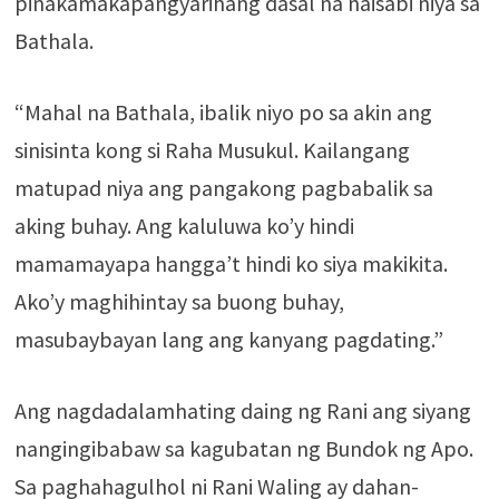
pinakamakapangyarihang dasal na naisabi niya sa
Bathala.
“Mahal na Bathala, ibalik niyo po sa akin ang
sinisinta kong si Raha Musukul. Kailangang
matupad niya ang pangakong pagbabalik sa
aking buhay. Ang kaluluwa ko’y hindi
mamamayapa hangga’t hindi ko siya makikita.
Ako’y maghihintay sa buong buhay,
masubaybayan lang ang kanyang pagdating.”
Ang nagdadalamhating daing ng Rani ang siyang
nangingibabaw sa kagubatan ng Bundok ng Apo.
Sa paghahagulhol ni Rani Waling ay dahan-