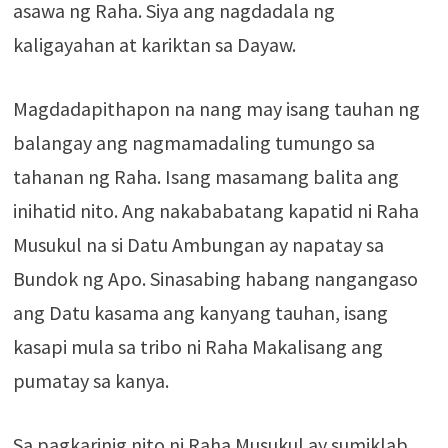
asawa ng Raha. Siya ang nagdadala ng
kaligayahan at kariktan sa Dayaw.
Magdadapithapon na nang may isang tauhan ng
balangay ang nagmamadaling tumungo sa
tahanan ng Raha. Isang masamang balita ang
inihatid nito. Ang nakababatang kapatid ni Raha
Musukul na si Datu Ambungan ay napatay sa
Bundok ng Apo. Sinasabing habang nangangaso
ang Datu kasama ang kanyang tauhan, isang
kasapi mula sa tribo ni Raha Makalisang ang
pumatay sa kanya.
Sa pagkarinig nito ni Raha Musukul ay sumiklab