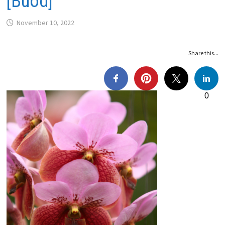
[Buod]
November 10, 2022
Share this...
0
0
0