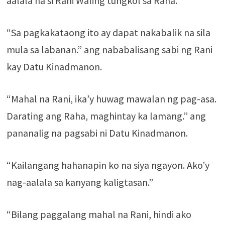
aalala na si Rani Waling tungkol sa Raha.
“Sa pagkakataong ito ay dapat nakabalik na sila
mula sa labanan.” ang nababalisang sabi ng Rani
kay Datu Kinadmanon.
“Mahal na Rani, ika’y huwag mawalan ng pag-asa.
Darating ang Raha, maghintay ka lamang.” ang
pananalig na pagsabi ni Datu Kinadmanon.
“Kailangang hahanapin ko na siya ngayon. Ako’y
nag-aalala sa kanyang kaligtasan.”
“Bilang paggalang mahal na Rani, hindi ako