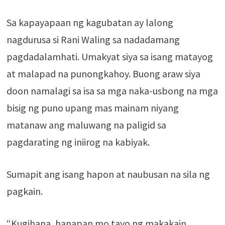
Sa kapayapaan ng kagubatan ay lalong
nagdurusa si Rani Waling sa nadadamang
pagdadalamhati. Umakyat siya sa isang matayog
at malapad na punongkahoy. Buong araw siya
doon namalagi sa isa sa mga naka-usbong na mga
bisig ng puno upang mas mainam niyang
matanaw ang maluwang na paligid sa
pagdarating ng iniirog na kabiyak.
Sumapit ang isang hapon at naubusan na sila ng
pagkain.
“Kugihana, hanapan mo tayo ng makakain.