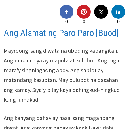
0
0
0
Ang Alamat ng Paro Paro [Buod]
Mayroong isang diwata na ubod ng kapangitan.
Ang mukha niya ay mapula at kulubot. Ang mga
mata’y singningas ng apoy. Ang saplot ay
matandang kasuotan. May pulupot na basahan
ang kamay. Siya’y pilay kaya pahingkud-hingkud
kung lumakad.
Ang kanyang bahay ay nasa isang magandang
dagat. Ang kanyang bahay ay kaakit-akit dahil