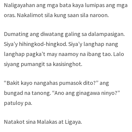
Naligayahan ang mga bata kaya lumipas ang mga
oras. Nakalimot sila kung saan sila naroon.
Dumating ang diwatang galing sa dalampasigan.
Siya’y hihingkod-hingkod. Siya’y langhap nang
langhap pagka’t may naamoy na ibang tao. Lalo
siyang pumangit sa kasisinghot.
“Bakit kayo nangahas pumasok dito?” ang
bungad na tanong. “Ano ang ginagawa ninyo?”
patuloy pa.
Natakot sina Malakas at Ligaya.