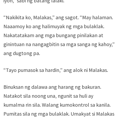
iyon,” sabi ng batang lalaki.
“Nakikita ko, Malakas,” ang sagot. “May halaman.
Naaamoy ko ang halimuyak ng mga bulaklak.
Nakatatakam ang mga bungang pinilakan at
ginintuan na nangagbitin sa mga sanga ng kahoy,”
ang dugtong pa.
“Tayo pumasok sa hardin,” ang alok ni Malakas.
Binuksan ng dalawa ang harang ng bakuran.
Natakot sila noong una, ngunit sa huli ay
kumalma rin sila. Walang kumokontrol sa kanila.
Pumitas sila ng mga bulaklak. Umakyat si Malakas