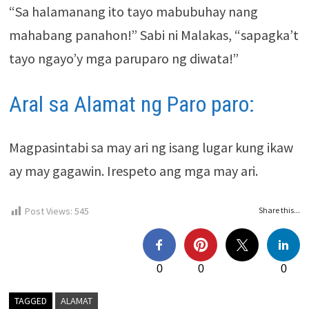
“Sa halamanang ito tayo mabubuhay nang
mahabang panahon!” Sabi ni Malakas, “sapagka’t
tayo ngayo’y mga paruparo ng diwata!”
Aral sa Alamat ng Paro paro:
Magpasintabi sa may ari ng isang lugar kung ikaw
ay may gagawin. Irespeto ang mga may ari.
Post Views:
545
Share this...
0
0
0
TAGGED
ALAMAT