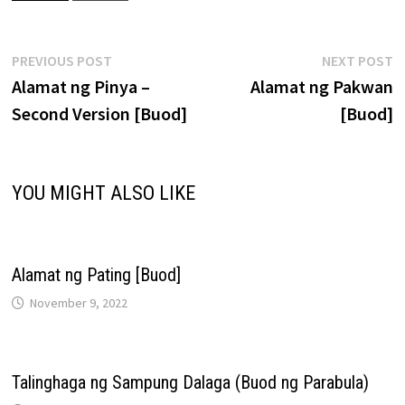
Post
Previous
N
PREVIOUS POST
NEXT POST
post:
p
Alamat ng Pinya –
Alamat ng Pakwan
navigation
Second Version [Buod]
[Buod]
YOU MIGHT ALSO LIKE
Alamat ng Pating [Buod]
November 9, 2022
Talinghaga ng Sampung Dalaga (Buod ng Parabula)