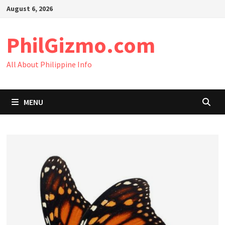
Skip
August 6, 2026
to
content
PhilGizmo.com
All About Philippine Info
MENU