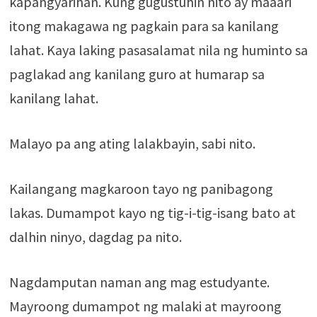
kapangyarihan. Kung gugustuhin nito ay maaari
itong makagawa ng pagkain para sa kanilang
lahat. Kaya laking pasasalamat nila ng huminto sa
paglakad ang kanilang guro at humarap sa
kanilang lahat.
Malayo pa ang ating lalakbayin, sabi nito.
Kailangang magkaroon tayo ng panibagong
lakas. Dumampot kayo ng tig-i-tig-isang bato at
dalhin ninyo, dagdag pa nito.
Nagdamputan naman ang mag estudyante.
Mayroong dumampot ng malaki at mayroong