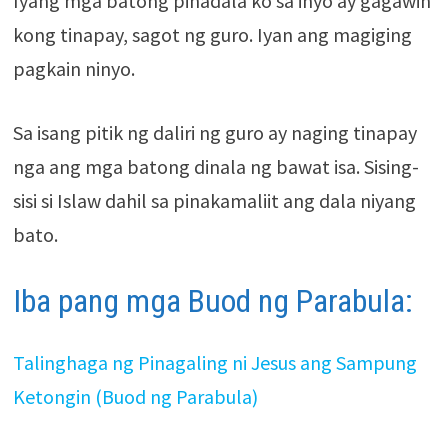
Iyang mga batong pinadala ko sa inyo ay gagawin
kong tinapay, sagot ng guro. Iyan ang magiging
pagkain ninyo.
Sa isang pitik ng daliri ng guro ay naging tinapay
nga ang mga batong dinala ng bawat isa. Sising-
sisi si Islaw dahil sa pinakamaliit ang dala niyang
bato.
Iba pang mga Buod ng Parabula:
Talinghaga ng Pinagaling ni Jesus ang Sampung
Ketongin (Buod ng Parabula)