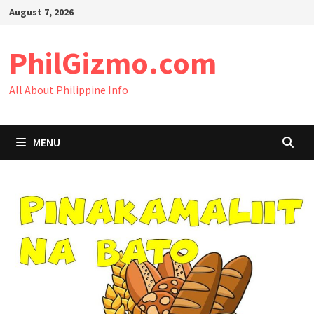
Skip
August 7, 2026
to
content
PhilGizmo.com
All About Philippine Info
MENU