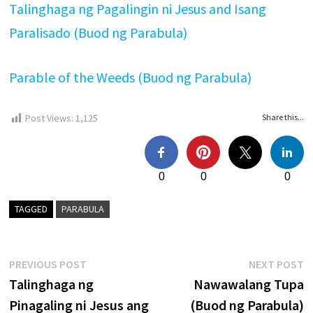
Talinghaga ng Pagalingin ni Jesus and Isang
Paralisado (Buod ng Parabula)
Parable of the Weeds (Buod ng Parabula)
Post Views:
1,125
Share this...
0
0
0
TAGGED
PARABULA
Post
Previous
N
PREVIOUS POST
NEXT POST
post:
p
Talinghaga ng
Nawawalang Tupa
navigation
Pinagaling ni Jesus ang
(Buod ng Parabula)