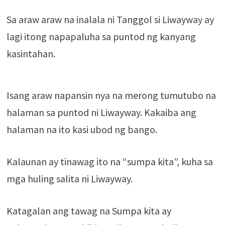
Sa araw araw na inalala ni Tanggol si Liwayway ay
lagi itong napapaluha sa puntod ng kanyang
kasintahan.
Isang araw napansin nya na merong tumutubo na
halaman sa puntod ni Liwayway. Kakaiba ang
halaman na ito kasi ubod ng bango.
Kalaunan ay tinawag ito na “sumpa kita”, kuha sa
mga huling salita ni Liwayway.
Katagalan ang tawag na Sumpa kita ay