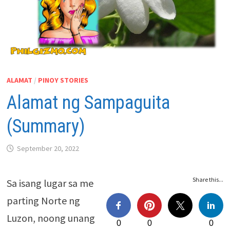
ALAMAT
/
PINOY STORIES
Alamat ng Sampaguita
(Summary)
September 20, 2022
Share this...
Sa isang lugar sa me
parting Norte ng
Luzon, noong unang
0
0
0