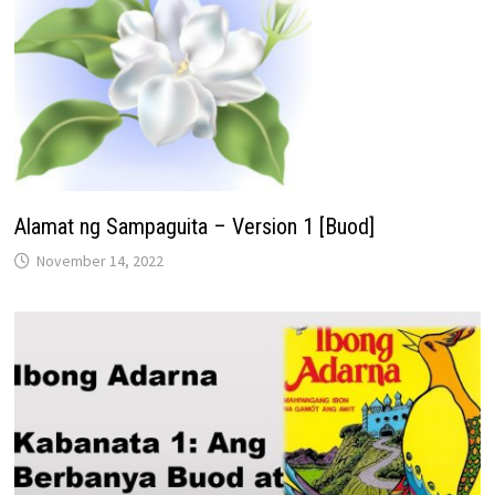
Alamat ng Sampaguita – Version 1 [Buod]
November 14, 2022