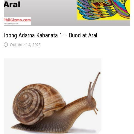
Ibong Adarna Kabanata 1 – Buod at Aral
October 14, 2023