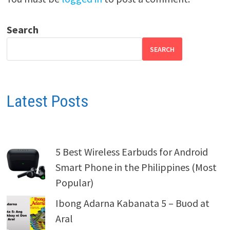
Search
SEARCH
Latest Posts
5 Best Wireless Earbuds for Android
Smart Phone in the Philippines (Most
Popular)
Ibong Adarna Kabanata 5 – Buod at
Aral