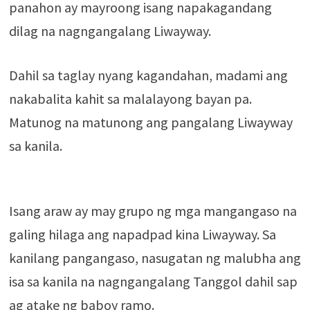
panahon ay mayroong isang napakagandang
dilag na nagngangalang Liwayway.
Dahil sa taglay nyang kagandahan, madami ang
nakabalita kahit sa malalayong bayan pa.
Matunog na matunong ang pangalang Liwayway
sa kanila.
Isang araw ay may grupo ng mga mangangaso na
galing hilaga ang napadpad kina Liwayway. Sa
kanilang pangangaso, nasugatan ng malubha ang
isa sa kanila na nagngangalang Tanggol dahil sap
ag atake ng baboy ramo.