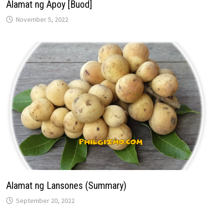
Alamat ng Apoy [Buod]
November 5, 2022
Alamat ng Lansones (Summary)
September 20, 2022