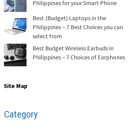
Philippines for your Smart Phone
Best (Budget) Laptops in the
Philippines – 7 Best Choices you can
select from
Best Budget Wireless Earbuds in
Philippines – 7 Choices of Earphones
Site Map
Category