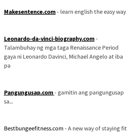
Makesentence.com
- learn english the easy way
Leonardo-da-vinci-biography.com
-
Talambuhay ng mga taga Renaissance Period
gaya ni Leonardo Davinci, Michael Angelo at iba
pa
Pangungusap.com
- gamitin ang pangungusap
sa...
Bestbungeefitness.com
- A new way of staying fit