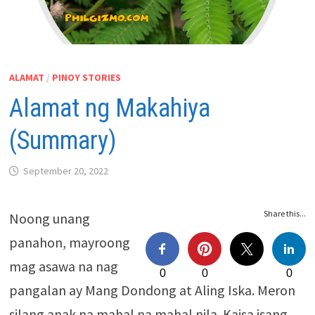
ALAMAT
/
PINOY STORIES
Alamat ng Makahiya
(Summary)
September 20, 2022
Share this...
Noong unang
panahon, mayroong
mag asawa na nag
0
0
0
pangalan ay Mang Dondong at Aling Iska. Meron
silang anak na mahal na mahal nila. Kaisa isang