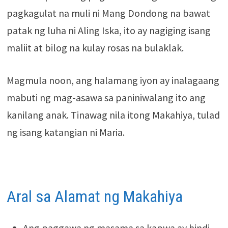
pagkagulat na muli ni Mang Dondong na bawat
patak ng luha ni Aling Iska, ito ay nagiging isang
maliit at bilog na kulay rosas na bulaklak.
Magmula noon, ang halamang iyon ay inalagaang
mabuti ng mag-asawa sa paniniwalang ito ang
kanilang anak. Tinawag nila itong Makahiya, tulad
ng isang katangian ni Maria.
Aral sa Alamat ng Makahiya
Ang paggawa ng masama sa kapwa ay hindi