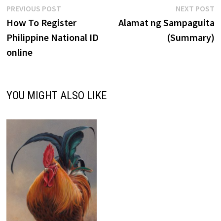
Post
Previous
N
PREVIOUS POST
NEXT POST
post:
p
How To Register
Alamat ng Sampaguita
navigation
Philippine National ID
(Summary)
online
YOU MIGHT ALSO LIKE