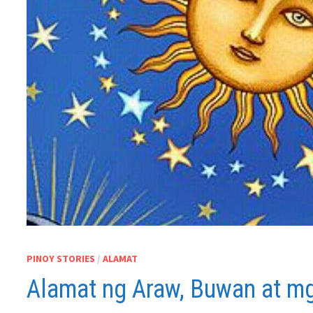
PINOY STORIES
/
ALAMAT
Alamat ng Araw, Buwan at mg