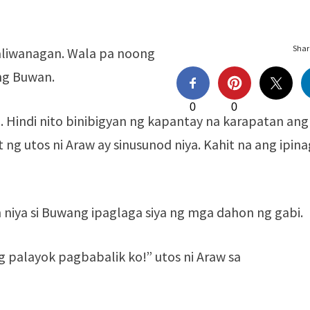
Share
aliwanagan. Wala pa noong
ng Buwan.
0
0
 Hindi nito binibigyan ng kapantay na karapatan ang
ng utos ni Araw ay sinusunod niya. Kahit na ang ipina
niya si Buwang ipaglaga siya ng mga dahon ng gabi.
 palayok pagbabalik ko!” utos ni Araw sa