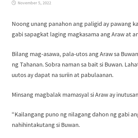
November 5, 2022
Noong unang panahon ang paligid ay pawang k
gabi sapagkat laging magkasama ang Araw at a
Bilang mag-asawa, pala-utos ang Araw sa Buwan.
ng Tahanan. Sobra naman sa bait si Buwan. Lahat 
uutos ay dapat na suriin at pabulaanan.
Minsang magbalak mamasyal si Araw ay inutusan 
“Kailangang puno ng nilagang dahon ng gabi ang
nahihintakutang si Buwan.