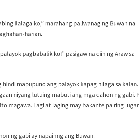
bing ilalaga ko,” marahang paliwanag ng Buwan na
aghahari-harian.
palayok pagbabalik ko!” pasigaw na diin ng Araw sa
g hindi mapupuno ang palayok kapag nilaga sa kalan.
gaan niyang lutuing mabuti ang mga dahon ng gabi. 
 ito magawa. Lagi at laging may bakante pa ring lugar
hon ng gabi ay napaihng ang Buwan.