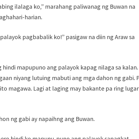
bing ilalaga ko,” marahang paliwanag ng Buwan na
aghahari-harian.
palayok pagbabalik ko!” pasigaw na diin ng Araw sa
g hindi mapupuno ang palayok kapag nilaga sa kalan.
gaan niyang lutuing mabuti ang mga dahon ng gabi. 
 ito magawa. Lagi at laging may bakante pa ring lugar
hon ng gabi ay napaihng ang Buwan.
ero hindi ko mapunu-puno ang palayok sapagkat