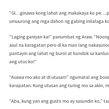
“Gi…ginawa kong lahat ang makakaya ko pe….p
umuurong ang mga dahon ng gabing inilalaga ko
“Laging ganiyan ka!” panumbat ng Araw. “Noong i
asul na karagatan pero di ka man lang nakasunod
pantayin ang lahat ng burol at bundok sa kanlu
ang utos ko!”
“Asawa mo ako at di utusan!” ngumatal ang boses
karapatan. Kung utusan ang turing mo sa akin, 
“Aba, kung yan ang gusto mo ay susundin ko,” ta