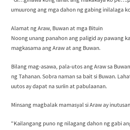
umuurong ang mga dahon ng gabing inilalaga ko
Alamat ng Araw, Buwan at mga Bituin
Noong unang panahon ang paligid ay pawang ka
magkasama ang Araw at ang Buwan.
Bilang mag-asawa, pala-utos ang Araw sa Buwan.
ng Tahanan. Sobra naman sa bait si Buwan. Lahat 
uutos ay dapat na suriin at pabulaanan.
Minsang magbalak mamasyal si Araw ay inutusan 
“Kailangang puno ng nilagang dahon ng gabi ang