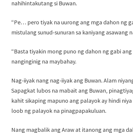
nahihintakutang si Buwan.
“Pe… pero tiyak na uurong ang mga dahon ng ga
mistulang sunud-sunuran sa kaniyang asawang n
“Basta tiyakin mong puno ng dahon ng gabi ang 
nanginginig na maybahay.
Nag-iiyak nang nag-iiyak ang Buwan. Alam niyan
Sapagkat lubos na mabait ang Buwan, pinagtiya
kahit sikaping mapuno ang palayok ay hindi niya
loob ng palayok na pinagpapakuluan.
Nang magbalik ang Araw at itanong ang mga da