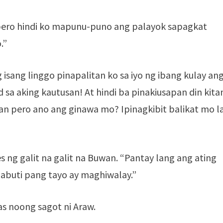
ero hindi ko mapunu-puno ang palayok sapagkat
.”
sang linggo pinapalitan ko sa iyo ng ibang kulay an
 sa aking kautusan! At hindi ba pinakiusapan din kita
ran pero ano ang ginawa mo? Ipinagkibit balikat mo l
 ng galit na galit na Buwan. “Pantay lang ang ating
mabuti pang tayo ay maghiwalay.”
as noong sagot ni Araw.