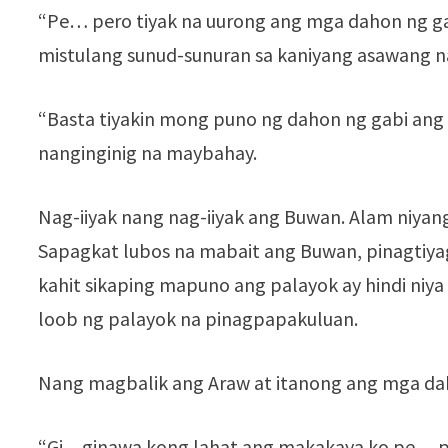
“Pe… pero tiyak na uurong ang mga dahon ng ga
mistulang sunud-sunuran sa kaniyang asawang n
“Basta tiyakin mong puno ng dahon ng gabi ang 
nanginginig na maybahay.
Nag-iiyak nang nag-iiyak ang Buwan. Alam niyan
Sapagkat lubos na mabait ang Buwan, pinagtiya
kahit sikaping mapuno ang palayok ay hindi niya
loob ng palayok na pinagpapakuluan.
Nang magbalik ang Araw at itanong ang mga da
“Gi…ginawa kong lahat ang makakaya ko pe….p