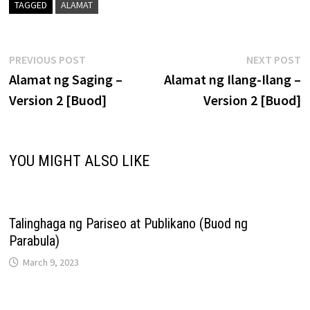
TAGGED
ALAMAT
Post
Previous
N
PREVIOUS POST
NEXT POST
post:
p
Alamat ng Saging –
Alamat ng Ilang-Ilang –
navigation
Version 2 [Buod]
Version 2 [Buod]
YOU MIGHT ALSO LIKE
Talinghaga ng Pariseo at Publikano (Buod ng
Parabula)
March 9, 2023