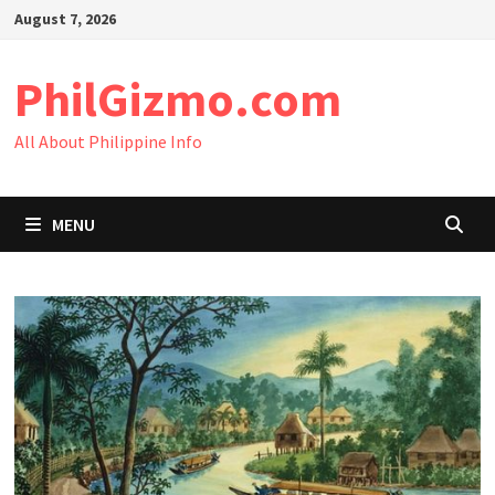
Skip
August 7, 2026
to
content
PhilGizmo.com
All About Philippine Info
MENU