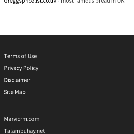
Greggspricelist.co.uk
- most famous bread in UK
Terms of Use
Privacy Policy
Disclaimer
Site Map
Marvicrm.com
Talambuhay.net