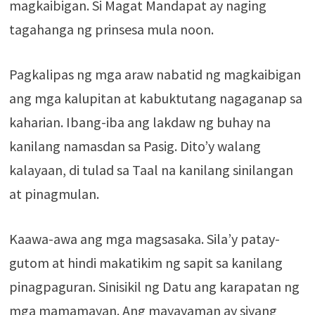
magkaibigan. Si Magat Mandapat ay naging
tagahanga ng prinsesa mula noon.
Pagkalipas ng mga araw nabatid ng magkaibigan
ang mga kalupitan at kabuktutang nagaganap sa
kaharian. Ibang-iba ang lakdaw ng buhay na
kanilang namasdan sa Pasig. Dito’y walang
kalayaan, di tulad sa Taal na kanilang sinilangan
at pinagmulan.
Kaawa-awa ang mga magsasaka. Sila’y patay-
gutom at hindi makatikim ng sapit sa kanilang
pinagpaguran. Sinisikil ng Datu ang karapatan ng
mga mamamayan. Ang mayayaman ay siyang