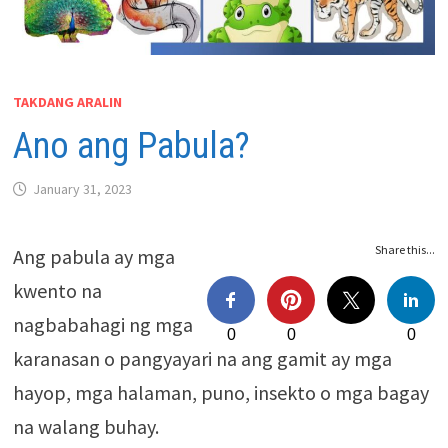
TAKDANG ARALIN
Ano ang Pabula?
January 31, 2023
Share this...
Ang pabula ay mga
kwento na
nagbabahagi ng mga
0
0
0
karanasan o pangyayari na ang gamit ay mga
hayop, mga halaman, puno, insekto o mga bagay
na walang buhay.