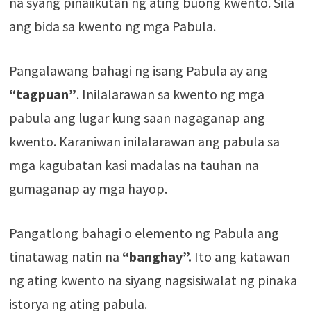
na syang pinaiikutan ng ating buong kwento. Sila
ang bida sa kwento ng mga Pabula.
Pangalawang bahagi ng isang Pabula ay ang
“tagpuan”
. Inilalarawan sa kwento ng mga
pabula ang lugar kung saan nagaganap ang
kwento. Karaniwan inilalarawan ang pabula sa
mga kagubatan kasi madalas na tauhan na
gumaganap ay mga hayop.
Pangatlong bahagi o elemento ng Pabula ang
tinatawag natin na
“banghay”.
Ito ang katawan
ng ating kwento na siyang nagsisiwalat ng pinaka
istorya ng ating pabula.